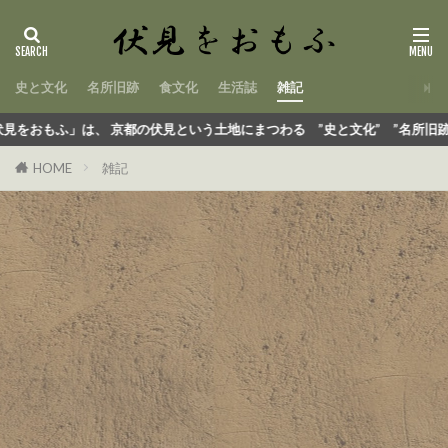
史と文化
名所旧跡
食文化
生活誌
雑記
」は、 京都の伏見という土地にまつわる ”史と文化” ”名所旧跡” ”食や
HOME
雑記