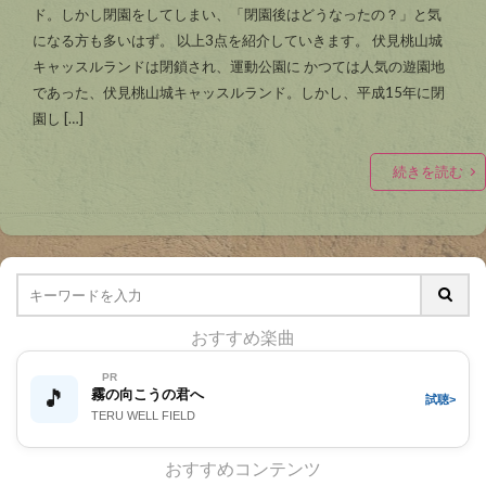
ド。しかし閉園をしてしまい、「閉園後はどうなったの？」と気
になる方も多いはず。 以上3点を紹介していきます。 伏見桃山城
キャッスルランドは閉鎖され、運動公園に かつては人気の遊園地
であった、伏見桃山城キャッスルランド。しかし、平成15年に閉
園し […]
続きを読む
おすすめ楽曲
PR
🎵
霧の向こうの君へ
試聴>
TERU WELL FIELD
おすすめコンテンツ