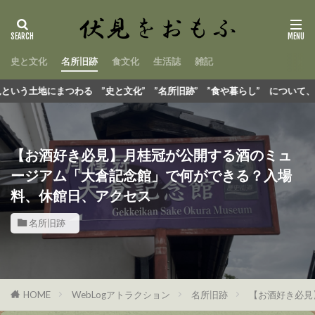
史と文化
名所旧跡
食文化
生活誌
雑記
文化” ”名所旧跡” ”食や暮らし” について、 折にふれて書き留めた記録
【お酒好き必見】月桂冠が公開する酒のミュ
ージアム「大倉記念館」で何ができる？入場
料、休館日、アクセス
名所旧跡
HOME
WebLogアトラクション
名所旧跡
【お酒好き必見