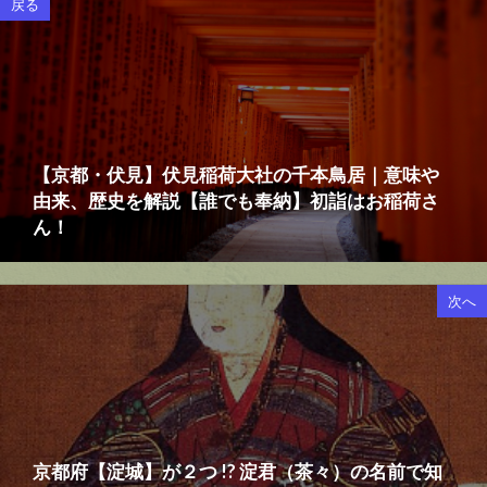
戻る
【京都・伏見】伏見稲荷大社の千本鳥居｜意味や
由来、歴史を解説【誰でも奉納】初詣はお稲荷さ
ん！
次へ
京都府【淀城】が２つ !? 淀君（茶々）の名前で知