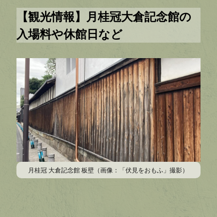
【観光情報】月桂冠大倉記念館の
入場料や休館日など
月桂冠 大倉記念館 板壁（画像：「伏見をおもふ」撮影）