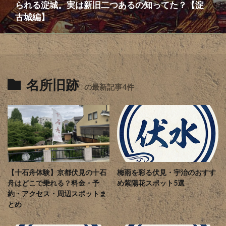
られる淀城。実は新旧二つあるの知ってた？【淀
古城編】
名所旧跡
の最新記事4件
【十石舟体験】京都伏見の十石
梅雨を彩る伏見・宇治のおすす
舟はどこで乗れる？料金・予
め紫陽花スポット5選
約・アクセス・周辺スポットま
とめ