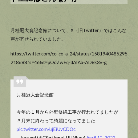
月桂冠大倉記念館について、X（旧Twitter）ではこんな
声が寄せられていました。
https://twitter.com/co_co_a_24/status/1581940485295
218688?s=46&t=pOoZwEq-dAIAb-AD8k3v-g
月桂冠大倉記念館
今年の１月から外壁修繕工事が行われてましたが
３月末に終わって綺麗になってました
pic.twitter.com/ujEiUvCDOc
— kazumi (@G9gtJgpoLHHNhov)
April 12, 2023