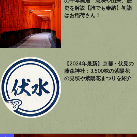
の千本鳥居｜意味や由来、歴
史を解説【誰でも奉納】初詣
はお稲荷さん！
【2024年最新】京都・伏見の
藤森神社：3,500株の紫陽花
の見頃や紫陽花まつりを紹介