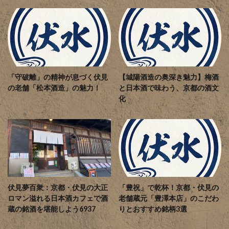
「守破離」の精神が息づく伏見
【城陽酒造の奥深き魅力】梅酒
の老舗「松本酒造」の魅力！
と日本酒で味わう、京都の酒文
化
伏見夢百衆：京都・伏見の大正
「豊祝」で乾杯！京都・伏見の
ロマン溢れる日本酒カフェで酒
老舗蔵元「豊澤本店」のこだわ
蔵の銘酒を堪能しよう6937
りとおすすめ銘柄3選