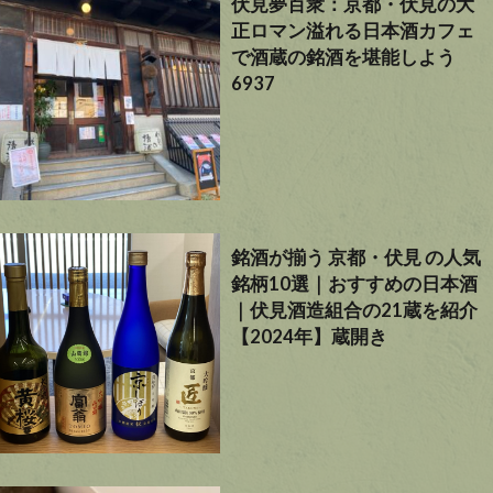
伏見夢百衆：京都・伏見の大
正ロマン溢れる日本酒カフェ
で酒蔵の銘酒を堪能しよう
6937
銘酒が揃う 京都・伏見 の人気
銘柄10選｜おすすめの日本酒
｜伏見酒造組合の21蔵を紹介
【2024年】蔵開き