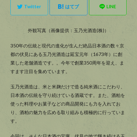
外観写真（画像提供：玉乃光酒造(株)）
350年の伝統と現代の進化が生んだ絶品日本酒の数々京
都の伏見にある玉乃光酒造は延宝元年（1673年）に創
業した老舗酒造です。。今年で創業350周年を迎え、ま
すます注目を集めています。
玉乃光酒造は、米と米麹だけで造る純米酒にこだわり、
日本酒の伝統を守り続けている酒蔵です。また、酒粕を
使った料理やお菓子などの商品開発にも力を入れてお
り、酒粕の魅力を広める取り組みも積極的に行っていま
す。
今回は、そんな日本酒の宝庫、伏見の地で輝き続ける玉