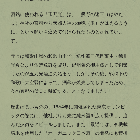
酒銘に使われる「玉乃光」は、「熊野の速玉（はやた
ま）神社の宮司から天照大神の御魂（玉）がはえるよう
に」という願いを込めて付けられたものとされていま
す。
元々は和歌山県の和歌山市で、紀州藩二代目藩主・徳川
光貞公より酒造免許を賜り、紀州藩の御用蔵として創業
したのが玉乃光酒造の始まり。しかしその後、戦時下の
和歌山大空襲によって、酒蔵が焼失してしまったため、
今の京都の伏見に移転することになりました。
歴史は長いものの、1964年に開催された東京オリンピ
ックの際には、他社よりも先に純米酒を広く提供し、進
んだ技術をアピールしました。また、最近では、有機栽
培米を使用した「オーガニック日本酒」の開発にも積極