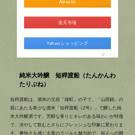
Amazon
楽天市場
Yahooショッピング
ポチップ
純米大吟醸 短稈渡船（たんかんわ
たりぶね）
短稈渡船は、酒米の元祖「雄町」の子で、「山田錦」の
親にあたる希少な酒米「短稈渡船（2号）」で醸した純
米大吟醸酒です。芳醇な香りとキレのある味わいが特徴
で、冷やして飲むとさらにフレッシュな印象に変わりま
す。爽快さを感じる青のラベルも魅力的で、知人への贈