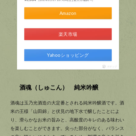
Amazon
楽天市場
Yahooショッピング
ポチップ
酒魂（しゅこん） 純米吟醸
酒魂は玉乃光酒造の大定番とされる純米吟醸酒です。酒
米の王様「山田錦」と伏見の地下水で醸したことによ
り、滑らかなお米の旨みと、高酸度のキレのある味わい
を楽しむことができます。尖った部分がなく、バランス