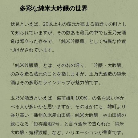
多彩な純米大吟醸の世界
伏見といえば、20以上もの蔵元が集まる酒造りの町とし
て知られていますが、その数ある蔵元の中でも玉乃光酒
造は際立った存在で、「純米吟醸蔵」として特異な位置
づけがされています。
「純米吟醸蔵」とは、その名の通り、「吟醸・大吟醸」
のみを造る蔵元のことを指しますが、玉乃光酒造の純米
酒はその多彩なラインナップが魅力的です。
玉乃光酒造といえば「備前雄町100%」の名を思い浮か
べる人が多いかと思いますが、そのほかにも、雄町より
香り高い「播州久米産山田錦・純米大吟醸」や山田錦の
親になる「短稈渡船2号」と言う酒米で造られた「純米
大吟醸・短稈渡船」など、バリエーションが豊富です。