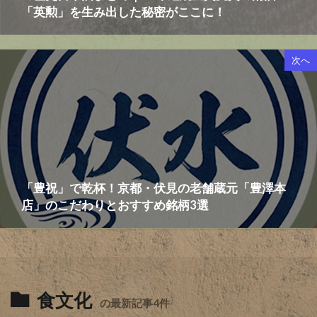
「英勲」を生み出した秘密がここに！
次へ
「豊祝」で乾杯！京都・伏見の老舗蔵元「豊澤本
店」のこだわりとおすすめ銘柄3選
食文化
の最新記事4件