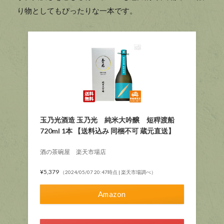
り物としてもぴったりな一本です。
玉乃光酒造 玉乃光 純米大吟醸 短稈渡船
720ml 1本 【送料込み 同梱不可 蔵元直送】
酒の茶碗屋 楽天市場店
¥5,379
（2024/05/07 20:47時点 | 楽天市場調べ）
Amazon