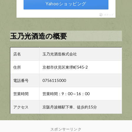
Yahooショッピング
ポチップ
玉乃光酒造の概要
店名
玉乃光酒造株式会社
住所
京都市伏見区東堺町545-2
電話番号
0756115000
営業時間
営業時間：9：00～16：00
アクセス
京阪丹波橋駅下車、徒歩約15分
スポンサーリンク