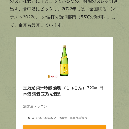
の良い味わいにまとまっているため、料理の良さを引き
出す、食中酒にピッタリ。2022年には、全国燗酒コン
テスト2022の「お値打ち熱燗部門（55℃の熱燗）」に
て、金賞も受賞しています。
玉乃光 純米吟醸 酒魂 （しゅこん） 720ml 日
本酒 清酒 玉乃光酒造
焼酎屋ドラゴン
¥1,013
（2024/05/07 20:46時点 | 楽天市場調べ）