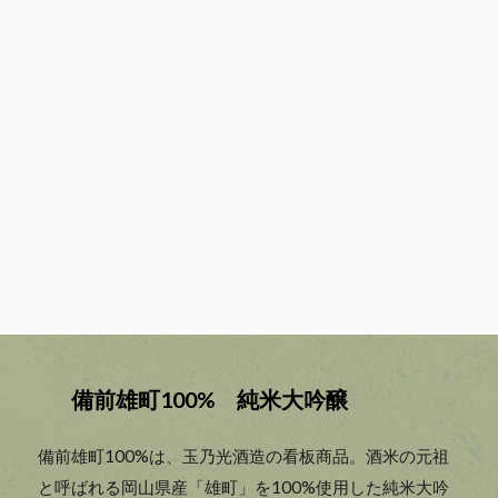
備前雄町100% 純米大吟醸
備前雄町100%は、玉乃光酒造の看板商品。酒米の元祖
と呼ばれる岡山県産「雄町」を100%使用した純米大吟