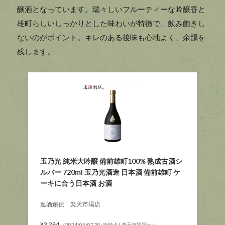
醸酒となっています。瑞々しいフルーティーな吟醸香と
雄町らしいしっかりとした味わいが特徴で、飲み飽きし
ないのがポイント。キレのある後味も心地よく、余韻を
残します。
玉乃光 純米大吟醸 備前雄町100% 熟成古酒シ
ルバー 720ml 玉乃光酒造 日本酒 備前雄町 ケ
ーキに合う日本酒 お酒
逸酒創伝 楽天市場店
¥3,384
（2024/05/07 20:45時点 | 楽天市場調べ）