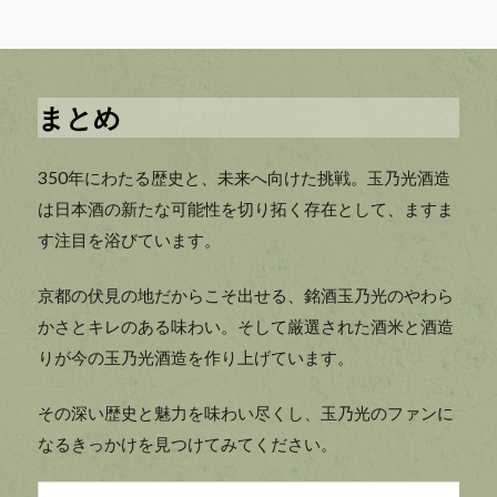
まとめ
350年にわたる歴史と、未来へ向けた挑戦。玉乃光酒造
は日本酒の新たな可能性を切り拓く存在として、ますま
す注目を浴びています。
京都の伏見の地だからこそ出せる、銘酒玉乃光のやわら
かさとキレのある味わい。そして厳選された酒米と酒造
りが今の玉乃光酒造を作り上げています。
その深い歴史と魅力を味わい尽くし、玉乃光のファンに
なるきっかけを見つけてみてください。