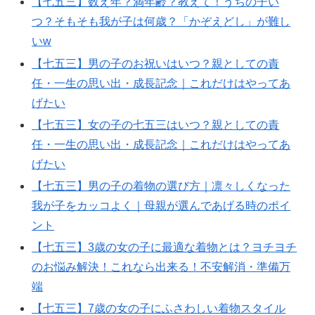
【七五三】数え年？満年齢？教えて！うちの子い
つ？そもそも我が子は何歳？「かぞえどし」が難し
いw
【七五三】男の子のお祝いはいつ？親としての責
任・一生の思い出・成長記念｜これだけはやってあ
げたい
【七五三】女の子の七五三はいつ？親としての責
任・一生の思い出・成長記念｜これだけはやってあ
げたい
【七五三】男の子の着物の選び方｜凛々しくなった
我が子をカッコよく｜母親が選んであげる時のポイ
ント
【七五三】3歳の女の子に最適な着物とは？ヨチヨチ
のお悩み解決！これなら出来る！不安解消・準備万
端
【七五三】7歳の女の子にふさわしい着物スタイル