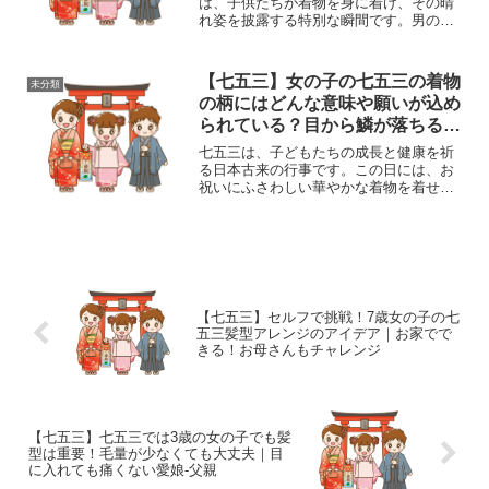
は、子供たちが着物を身に着け、その晴
れ姿を披露する特別な瞬間です。男の子
の七五三の場合、一般的に3歳と5歳の2つ
の節目にお祝いを行います。しかし、親
御さんの中には、「両方の機会で同じ着
【七五三】女の子の七五三の着物
未分類
物を着せるべきか？...
の柄にはどんな意味や願いが込め
られている？目から鱗が落ちる、
なるほど
七五三は、子どもたちの成長と健康を祈
る日本古来の行事です。この日には、お
祝いにふさわしい華やかな着物を着せ
て、神社にお参りします。そんな美しい
着物ですが、その柄には、深い意味と願
いが込められていることをご存知でしょ
うか？この記事では、七五三...
【七五三】セルフで挑戦！7歳女の子の七
五三髪型アレンジのアイデア｜お家でで
きる！お母さんもチャレンジ
【七五三】七五三では3歳の女の子でも髪
型は重要！毛量が少なくても大丈夫｜目
に入れても痛くない愛娘-父親