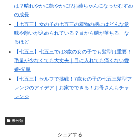
は？晴れやかに艶やかに!?お姉ちゃんになったむすめ
の成長
【七五三】女の子の七五三の着物の柄にはどんな意
味や願いが込められている？目から鱗が落ちる、な
るほど
【七五三】七五三では3歳の女の子でも髪型は重要！
毛量が少なくても大丈夫｜目に入れても痛くない愛
娘-父親
【七五三】セルフで挑戦！7歳女の子の七五三髪型ア
レンジのアイデア｜お家でできる！お母さんもチャ
レンジ
未分類
シェアする