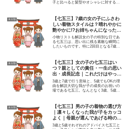
子と比べると髪型やオシャレに対する興
味が高まることが一般的です。特に七五
三の日には、親御様として、お子様のお
好みに合わせて髪型をセットしてあげた
【七五三】7歳の女の子にふさわ
未分類
いという気持ちがあるか...
しい着物スタイルは？晴れやかに
艶やかに!?お姉ちゃんになったむ
すめの成長
小物リストも解説女の子の特別な日であ
る七五三は、思い出に残る素敵な瞬間に
したいものです。特に2回目となる7歳女
の子の七五三は、人生の節目としても重
要な機会です。しかし、3歳の七五三と
は、着物も小物類もガラリと変わるた
【七五三】女の子の七五三はい
未分類
め、七五三の準備をする側...
つ？親としての責任・一生の思い
出・成長記念｜これだけはやって
あげたい
3歳と7歳で行う意味と、5歳でもOKの理
由を解説大切な我が子の成長のお祝いの
場である七五三。なんとなく3歳、5歳、7
歳の子どもが対象というのは知っている
けど、女の子の場合は何歳の時に七五三
を行うべきか、分からない方もいるので
【七五三】男の子の着物の選び方
未分類
はないでしょうか...
｜凛々しくなった我が子をカッコ
よく｜母親が選んであげる時のポ
イント
3歳と5歳それぞれのアドバイス七五三と