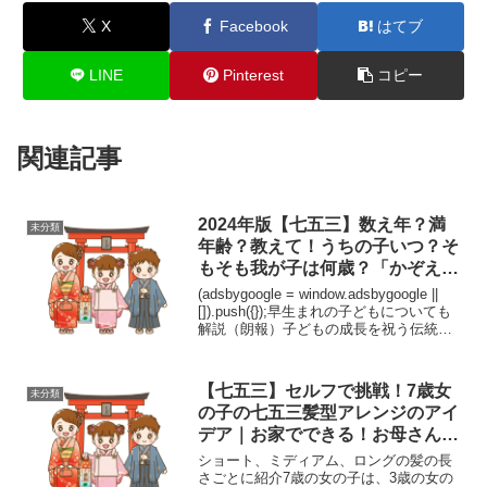
X
Facebook
はてブ
LINE
Pinterest
コピー
関連記事
2024年版【七五三】数え年？満
未分類
年齢？教えて！うちの子いつ？そ
もそも我が子は何歳？「かぞえど
し」が難しいw
(adsbygoogle = window.adsbygoogle ||
[]).push({});早生まれの子どもについても
解説（朗報）子どもの成長を祝う伝統的
な行事として、日本では七五三がありま
す。3歳、5歳、7歳の時に神社に参拝し、
健...
【七五三】セルフで挑戦！7歳女
未分類
の子の七五三髪型アレンジのアイ
デア｜お家でできる！お母さんも
チャレンジ
ショート、ミディアム、ロングの髪の長
さごとに紹介7歳の女の子は、3歳の女の